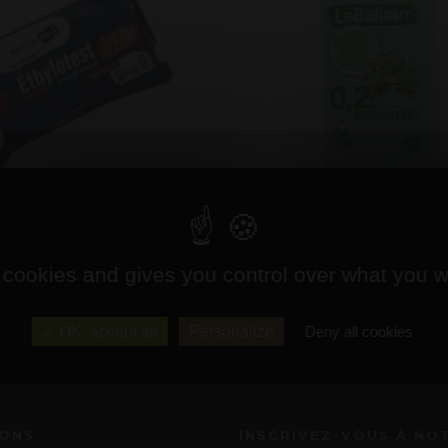
lotest Chimique 0.50
Ethylotest 0.20 Jeune c
Prix : 3,00 €
Prix : 4,50 €
 cookies and gives you control over what you w
OK, accept all
Personalize
Deny all cookies
IONS
INSCRIVEZ-VOUS À NO