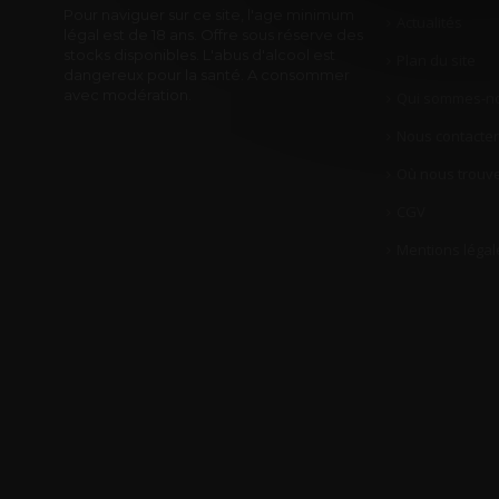
Pour naviguer sur ce site, l'age minimum
Actualités
légal est de 18 ans. Offre sous réserve des
stocks disponibles. L'abus d'alcool est
Plan du site
dangereux pour la santé. A consommer
avec modération.
Qui sommes-no
Nous contacter
Où nous trouve
CGV
Mentions légal