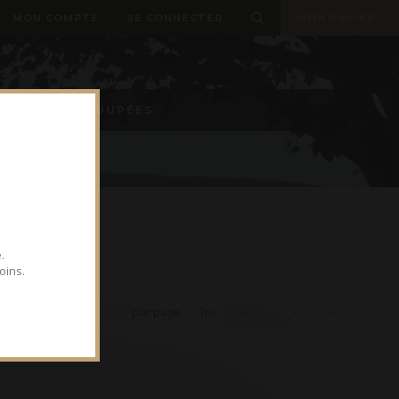
MON COMPTE
SE CONNECTER
MON PANIER
OMMANDES GROUPÉES
.
oins.
Voir
15
par page
Tri:
Nom