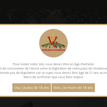
CONTACT
➥ ACCÈS C
Pour visiter notre site, vous devez être en âge d’acheter
CLES DE CAVE
et de consommer de l’alcool selon la législation de votre pays de résidence
 n’existe pas de législation sur ce sujet, vous devez être âgé de 21 ans au m
Merci de confirmer que vous êtes majeur
Page :
1
Oui, j'ai plus de 18 ans
Non, j'ai moins de 18 ans