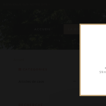
BIENVENUE SUR NOTRE SITE !
ACCUEIL
LA BOUTIQUE
Accueil
ARTI
CATEGORIES
S’il
Articles de cave
RECHERCHE